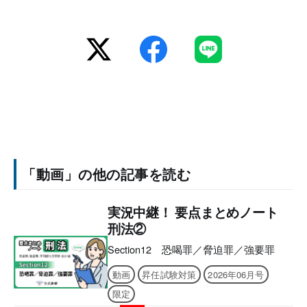
「動画」の他の記事を読む
実況中継！ 要点まとめノート
刑法②
Section12 恐喝罪／脅迫罪／強要罪
動画
昇任試験対策
2026年06月号
限定