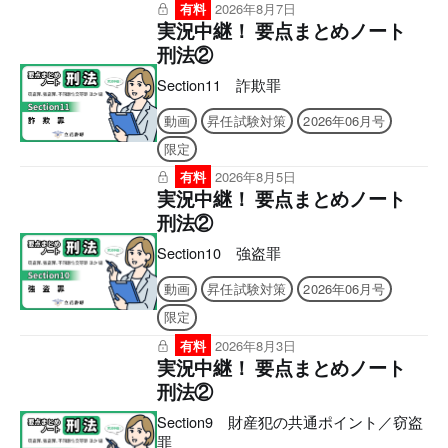
有料
2026年8月7日
実況中継！ 要点まとめノート
刑法②
Section11 詐欺罪
動画
昇任試験対策
2026年06月号
限定
有料
2026年8月5日
実況中継！ 要点まとめノート
刑法②
Section10 強盗罪
動画
昇任試験対策
2026年06月号
限定
有料
2026年8月3日
実況中継！ 要点まとめノート
刑法②
Section9 財産犯の共通ポイント／窃盗
罪