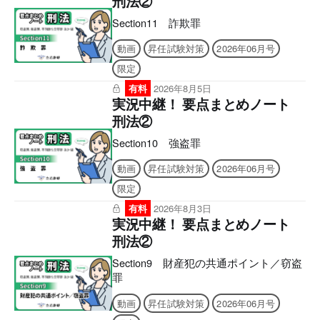
刑法②
Section11 詐欺罪
動画
昇任試験対策
2026年06月号
限定
有料
2026年8月5日
実況中継！ 要点まとめノート
刑法②
Section10 強盗罪
動画
昇任試験対策
2026年06月号
限定
有料
2026年8月3日
実況中継！ 要点まとめノート
刑法②
Section9 財産犯の共通ポイント／窃盗
罪
動画
昇任試験対策
2026年06月号