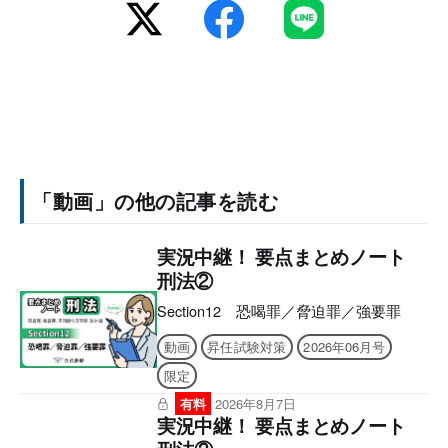
「動画」の他の記事を読む
実況中継！ 要点まとめノート
刑法②
Section12 恐喝罪／脅迫罪／強要罪
動画
昇任試験対策
2026年06月号
限定
有料
2026年8月7日
実況中継！ 要点まとめノート