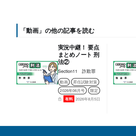
「動画」の他の記事を読む
実況中継！ 要点
まとめノート 刑
法②
Section11 詐欺罪
動画
昇任試験対策
2026年06月号
限定
有料
2026年8月5日