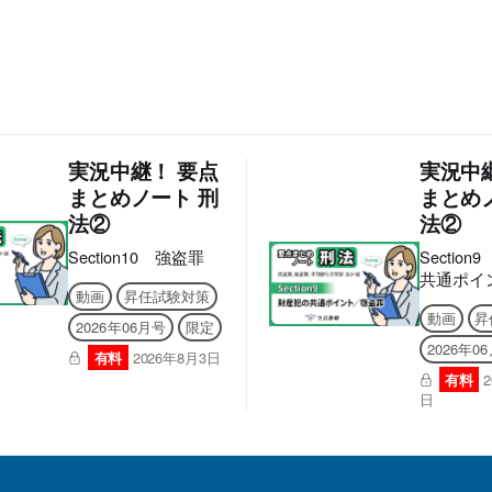
実況中継！ 要点
実況中
まとめノート 刑
まとめ
法②
法②
Section10 強盗罪
Sectio
共通ポイ
動画
昇任試験対策
罪
動画
昇
2026年06月号
限定
2026年0
有料
2026年8月3日
有料
日