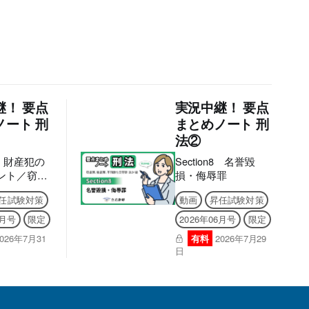
継！ 要点
実況中継！ 要点
ノート 刑
まとめノート 刑
法②
n9 財産犯の
Section8 名誉毀
ント／窃盗
損・侮辱罪
任試験対策
動画
昇任試験対策
6月号
限定
2026年06月号
限定
2026年7月31
有料
2026年7月29
日