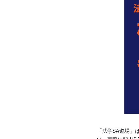
「法学SA道場」
い、実際に頻出S