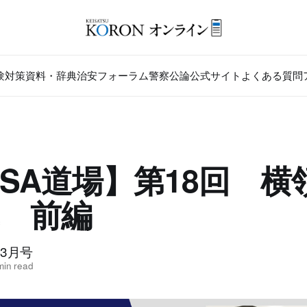
験対策
資料・辞典
治安フォーラム
警察公論公式サイト
よくある質問
SA道場】第18回 横
 前編
年3月号
min read