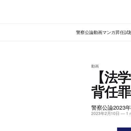
警察公論
動画
マンガ
昇任試
動画
【法学
背任罪
警察公論2023
2023年2月10日
—
1 