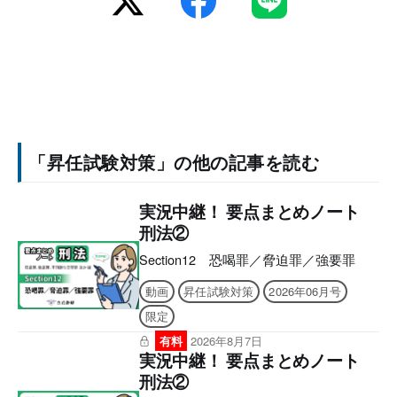
「昇任試験対策」の他の記事を読む
実況中継！ 要点まとめノート
刑法②
Section12 恐喝罪／脅迫罪／強要罪
動画
昇任試験対策
2026年06月号
限定
有料
2026年8月7日
実況中継！ 要点まとめノート
刑法②