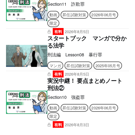
Section11 詐欺罪
動画
昇任試験対策
2026年06月号
限定
有料
2026年8月5日
スタートブック マンガで分か
る法学
刑法編 Lesson08 暴行罪
マンガ
昇任試験対策
2025年05月号
有料
2026年8月5日
実況中継！ 要点まとめノート
刑法②
Section10 強盗罪
動画
昇任試験対策
2026年06月号
限定
有料
2026年8月3日