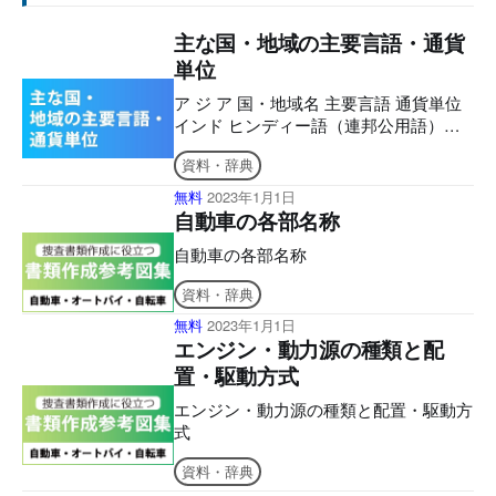
主な国・地域の主要言語・通貨
単位
ア ジ ア 国・地域名 主要言語 通貨単位
インド ヒンディー語（連邦公用語）、
他憲法公認語21 ルピー インドネシア共
資料・辞典
和国 インドネシア語 ルピア カンボジア
王国 カンボジア語 リエル シンガポール
無料
2023年1月1日
共和国 マレー語、英語、中国語、タミ
自動車の各部名称
ール語 シンガポール・ドル スリランカ
自動車の各部名称
民主社会主義共和国 シンハラ語、タミ
ール語、英語 スリランカ・ルピー タイ
資料・辞典
王国 タイ語 バーツ 大韓民国 韓国語 ウ
ォン 台湾 中国語、台湾語、客家はっか
無料
2023年1月1日
エンジン・動力源の種類と配
語 新台湾ドル 中華人民共和国 中国語 人
民元 ネパール連邦民主共和国 ネパール
置・駆動方式
語 ネパール・ルピー パキスタン・
エンジン・動力源の種類と配置・駆動方
式
資料・辞典