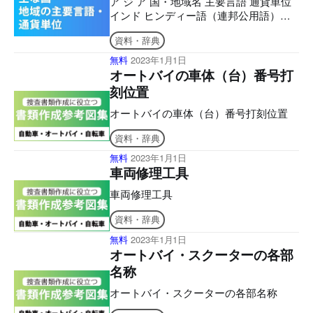
ア ジ ア 国・地域名 主要言語 通貨単位
インド ヒンディー語（連邦公用語）、
他憲法公認語21 ルピー インドネシア共
資料・辞典
和国 インドネシア語 ルピア カンボジア
王国 カンボジア語 リエル シンガポール
無料
2023年1月1日
共和国 マレー語、英語、中国語、タミ
オートバイの車体（台）番号打
ール語 シンガポール・ドル スリランカ
刻位置
民主社会主義共和国 シンハラ語、タミ
ール語、英語 スリランカ・ルピー タイ
オートバイの車体（台）番号打刻位置
王国 タイ語 バーツ 大韓民国 韓国語 ウ
資料・辞典
ォン 台湾 中国語、台湾語、客家はっか
語 新台湾ドル 中華人民共和国 中国語 人
無料
2023年1月1日
民元 ネパール連邦民主共和国 ネパール
車両修理工具
語 ネパール・ルピー パキスタン・
車両修理工具
資料・辞典
無料
2023年1月1日
オートバイ・スクーターの各部
名称
オートバイ・スクーターの各部名称