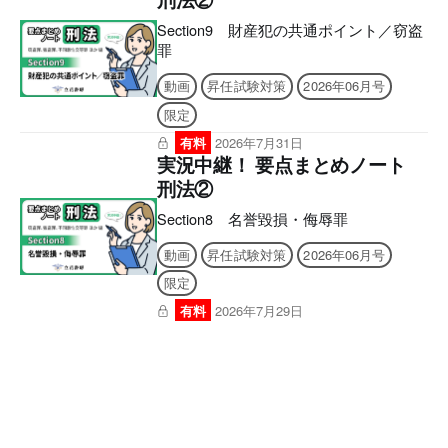
Section9 財産犯の共通ポイント／窃盗
罪
動画
昇任試験対策
2026年06月号
限定
有料
2026年7月31日
実況中継！ 要点まとめノート
刑法②
Section8 名誉毀損・侮辱罪
動画
昇任試験対策
2026年06月号
限定
有料
2026年7月29日