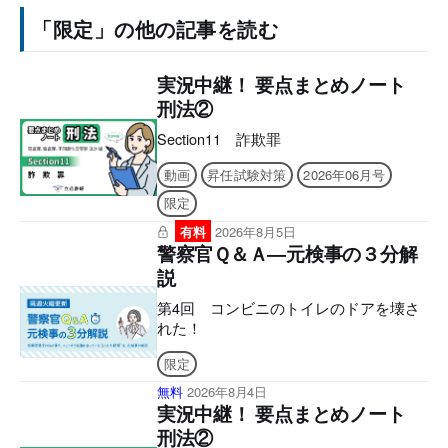
「限定」の他の記事を読む
実況中継！ 要点まとめノート
刑法②
Section11 詐欺罪
動画
昇任試験対策
2026年06月号
限定
有料
2026年8月5日
警察官Ｑ＆Ａ―元検事の３分解
説
第4回 コンビニのトイレのドアを壊さ
れた！
限定
無料
2026年8月4日
実況中継！ 要点まとめノート
刑法②