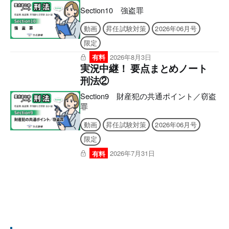
Section10 強盗罪
動画
昇任試験対策
2026年06月号
限定
有料
2026年8月3日
実況中継！ 要点まとめノート
刑法②
Section9 財産犯の共通ポイント／窃盗
罪
動画
昇任試験対策
2026年06月号
限定
有料
2026年7月31日