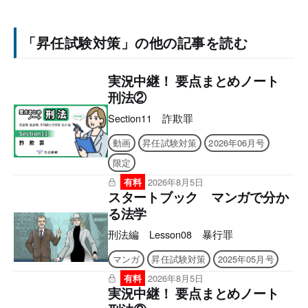
「昇任試験対策」の他の記事を読む
実況中継！ 要点まとめノート
刑法②
Section11 詐欺罪
動画
昇任試験対策
2026年06月号
限定
有料
2026年8月5日
スタートブック マンガで分か
る法学
刑法編 Lesson08 暴行罪
マンガ
昇任試験対策
2025年05月号
有料
2026年8月5日
実況中継！ 要点まとめノート