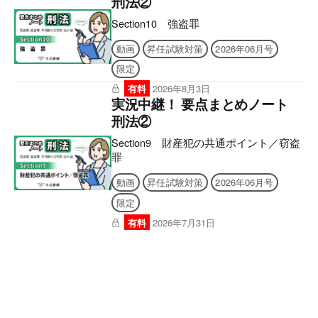
刑法②
Section10 強盗罪
動画
昇任試験対策
2026年06月号
限定
有料
2026年8月3日
実況中継！ 要点まとめノート
刑法②
Section9 財産犯の共通ポイント／窃盗
罪
動画
昇任試験対策
2026年06月号
限定
有料
2026年7月31日