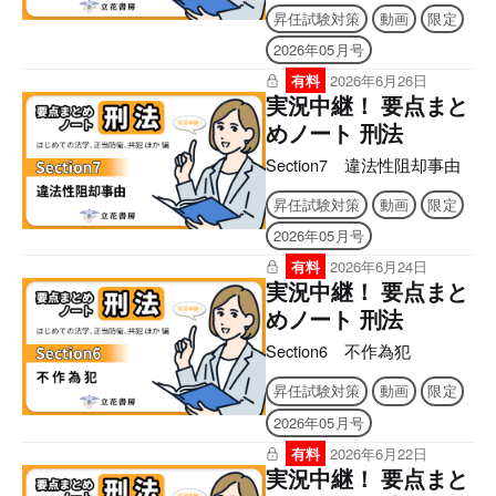
昇任試験対策
動画
限定
2026年05月号
有料
2026年6月26日
実況中継！ 要点まと
めノート 刑法
Section7 違法性阻却事由
昇任試験対策
動画
限定
2026年05月号
有料
2026年6月24日
実況中継！ 要点まと
めノート 刑法
Section6 不作為犯
昇任試験対策
動画
限定
2026年05月号
有料
2026年6月22日
実況中継！ 要点まと