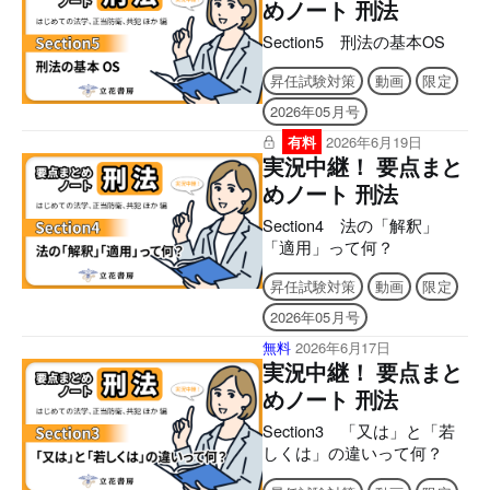
めノート 刑法
Section5 刑法の基本OS
昇任試験対策
動画
限定
2026年05月号
有料
2026年6月19日
実況中継！ 要点まと
めノート 刑法
Section4 法の「解釈」
「適用」って何？
昇任試験対策
動画
限定
2026年05月号
無料
2026年6月17日
実況中継！ 要点まと
めノート 刑法
Section3 「又は」と「若
しくは」の違いって何？