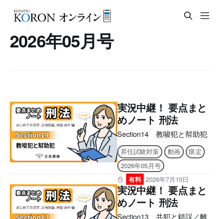
2026年05月号
実況中継！ 要点まと
めノート 刑法
Section14 教唆犯と幇助犯
昇任試験対策
動画
限定
2026年05月号
有料
2026年7月10日
実況中継！ 要点まと
めノート 刑法
Section13 共犯と錯誤／離