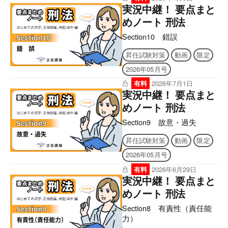
実況中継！ 要点まと
めノート 刑法
Section10 錯誤
昇任試験対策
動画
限定
2026年05月号
有料
2026年7月1日
実況中継！ 要点まと
めノート 刑法
Section9 故意・過失
昇任試験対策
動画
限定
2026年05月号
有料
2026年6月29日
実況中継！ 要点まと
めノート 刑法
Section8 有責性（責任能
力）