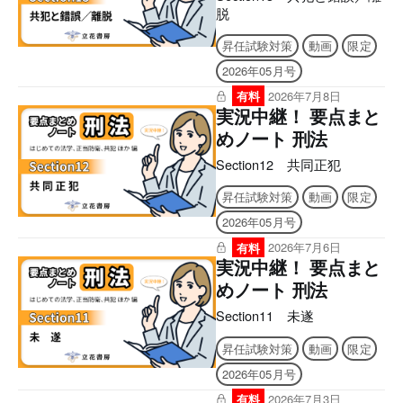
脱
昇任試験対策
動画
限定
2026年05月号
有料
2026年7月8日
実況中継！ 要点まと
めノート 刑法
Section12 共同正犯
昇任試験対策
動画
限定
2026年05月号
有料
2026年7月6日
実況中継！ 要点まと
めノート 刑法
Section11 未遂
昇任試験対策
動画
限定
2026年05月号
有料
2026年7月3日