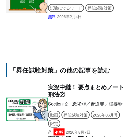
試験にでるワード
昇任試験対策
無料
2026年2月4日
「昇任試験対策」の他の記事を読む
実況中継！ 要点まとめノート
刑法②
Section12 恐喝罪／脅迫罪／強要罪
動画
昇任試験対策
2026年06月号
限定
有料
2026年8月7日