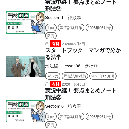
実況中継！ 要点まとめノート
刑法②
Section11 詐欺罪
動画
昇任試験対策
2026年06月号
限定
有料
2026年8月5日
スタートブック マンガで分か
る法学
刑法編 Lesson08 暴行罪
マンガ
昇任試験対策
2025年05月号
有料
2026年8月5日
実況中継！ 要点まとめノート
刑法②
Section10 強盗罪
動画
昇任試験対策
2026年06月号
限定