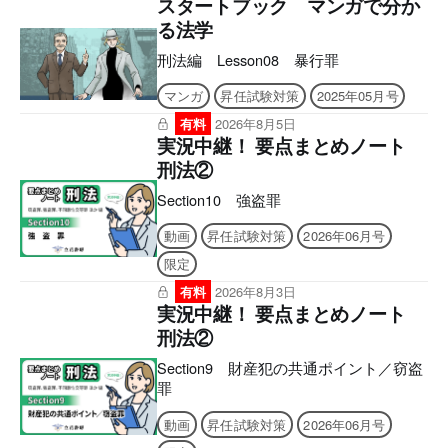
スタートブック マンガで分か
る法学
刑法編 Lesson08 暴行罪
マンガ
昇任試験対策
2025年05月号
有料
2026年8月5日
実況中継！ 要点まとめノート
刑法②
Section10 強盗罪
動画
昇任試験対策
2026年06月号
限定
有料
2026年8月3日
実況中継！ 要点まとめノート
刑法②
Section9 財産犯の共通ポイント／窃盗
罪
動画
昇任試験対策
2026年06月号