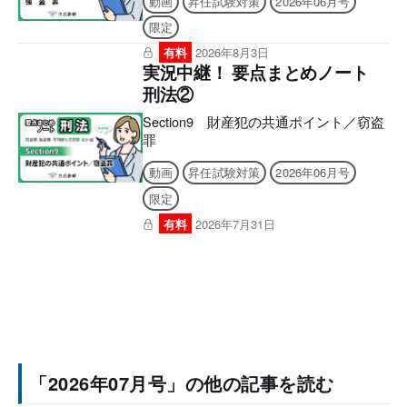
動画
昇任試験対策
2026年06月号
限定
有料
2026年8月3日
実況中継！ 要点まとめノート
刑法②
Section9 財産犯の共通ポイント／窃盗
罪
動画
昇任試験対策
2026年06月号
限定
有料
2026年7月31日
「2026年07月号」の他の記事を読む