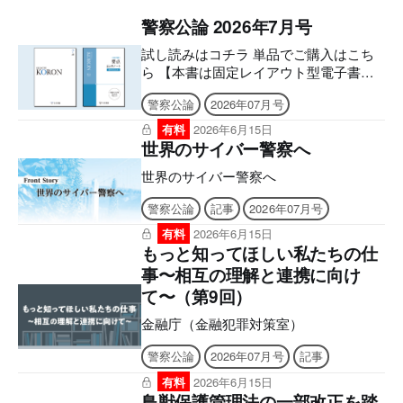
警察公論 2026年7月号
試し読みはコチラ 単品でご購入はこち
ら 【本書は固定レイアウト型電子書籍
のため、なるべく大きな画面でのご利用
警察公論
2026年07月号
を推奨しております。文字のハイライ
ト・検索・辞書・コピー・引用・音声読
有料
2026年6月15日
み上げなどの機能はご利用いただけませ
世界のサイバー警察へ
ん。ご購入前に、無料サンプル等をお使
世界のサイバー警察へ
いの端末でご確認のうえ、ご購入くださ
い。】 ■電子版のシリアルナンバーの発
警察公論
記事
2026年07月号
行について アプリへの問題のダウンロ
ードには購読者特典のシリアルナンバー
有料
2026年6月15日
もっと知ってほしい私たちの仕
が必要になります。 ご購入後、誌面に
記載の案内をご確認の上、シリアルナン
事〜相互の理解と連携に向け
バー発行のご申請をお願いいたします。
て〜（第9回）
後日、立花書房よりメールでお送りいた
します。 ［シリアルナンバー有効期
金融庁（金融犯罪対策室）
限］ アプリ「KEISATSU KORON
警察公論
2026年07月号
記事
PASSPORT」2027年6月9日 まで Webメ
ディア「警察公論オンライン」2026年8
有料
2026年6月15日
月9日 まで ■2026年7月号電子版の付録
鳥獣保護管理法の一部改正を踏