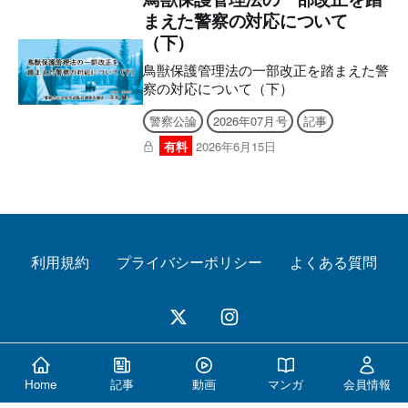
について 電子版後半に付録の誌面を収
まえた警察の対応について
録しており現物は付属いたしませんの
（下）
で、あらかじめご了承ください。 【目
次】 WEBメディアとアプリの使い方 世
鳥獣保護管理法の一部改正を踏まえた警
界のサイバー警察へ もっと知
察の対応について（下）
警察公論
2026年07月号
記事
有料
2026年6月15日
利用規約
プライバシーポリシー
よくある質問
© 2026 警察公論オンライン All Rights Reserved.
Home
記事
動画
マンガ
会員情報