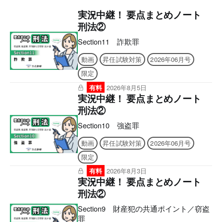
実況中継！ 要点まとめノート
刑法②
Section11 詐欺罪
動画
昇任試験対策
2026年06月号
限定
有料
2026年8月5日
実況中継！ 要点まとめノート
刑法②
Section10 強盗罪
動画
昇任試験対策
2026年06月号
限定
有料
2026年8月3日
実況中継！ 要点まとめノート
刑法②
Section9 財産犯の共通ポイント／窃盗
罪