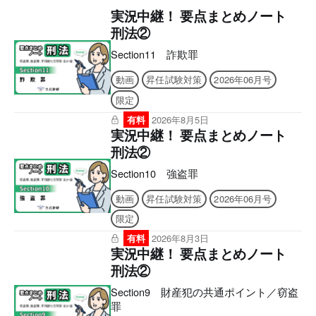
実況中継！ 要点まとめノート
刑法②
Section11 詐欺罪
動画
昇任試験対策
2026年06月号
限定
有料
2026年8月5日
実況中継！ 要点まとめノート
刑法②
Section10 強盗罪
動画
昇任試験対策
2026年06月号
限定
有料
2026年8月3日
実況中継！ 要点まとめノート
刑法②
Section9 財産犯の共通ポイント／窃盗
罪