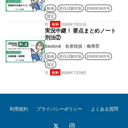
動画
昇任試験対策
2026年06月号
限定
有料
2026年7月31日
実況中継！ 要点まとめノート
刑法②
Section8 名誉毀損・侮辱罪
動画
昇任試験対策
2026年06月号
限定
有料
2026年7月29日
利用規約
プライバシーポリシー
よくある質問