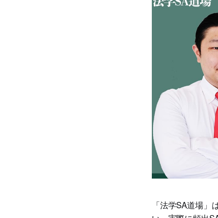
「法学SA道場」
い、実際に頻出S