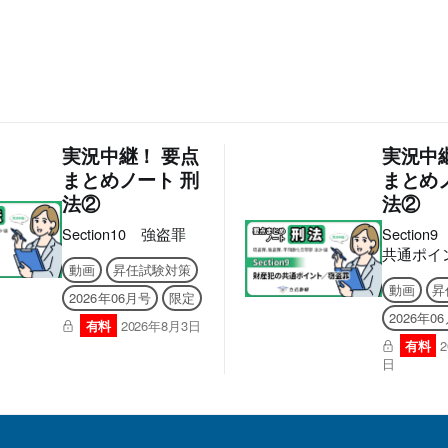
実況中継！ 要点
実況中
まとめノート 刑
まとめ
法②
法②
Section10 強盗罪
Sectio
共通ポイ
動画
昇任試験対策
罪
動画
昇
2026年06月号
限定
2026年0
有料
2026年8月3日
有料
日