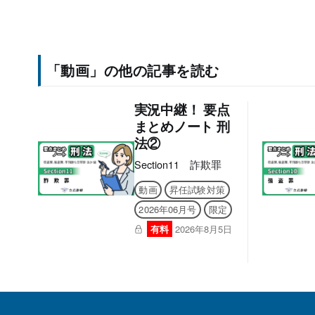
「動画」の他の記事を読む
実況中継！ 要点
まとめノート 刑
法②
Section11 詐欺罪
動画
昇任試験対策
2026年06月号
限定
有料
2026年8月5日