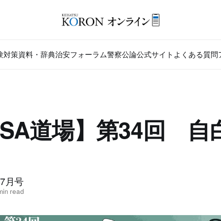
験対策
資料・辞典
治安フォーラム
警察公論公式サイト
よくある質問
SA道場】第34回 
年7月号
min read