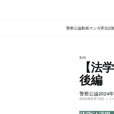
警察公論
動画
マンガ
昇任試
動画
【法学
後編
警察公論2024
2024年6月10日
—
1 