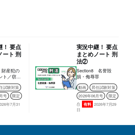
継！ 要点
実況中継！ 要点
ノート 刑
まとめノート 刑
法②
n9 財産犯の
Section8 名誉毀
ント／窃盗
損・侮辱罪
任試験対策
動画
昇任試験対策
6月号
限定
2026年06月号
限定
2026年7月31
有料
2026年7月29
日