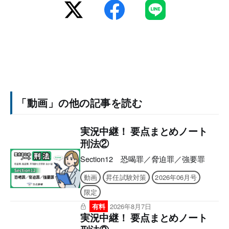
「動画」の他の記事を読む
実況中継！ 要点まとめノート
刑法②
Section12 恐喝罪／脅迫罪／強要罪
動画
昇任試験対策
2026年06月号
限定
有料
2026年8月7日
実況中継！ 要点まとめノート