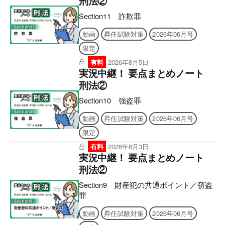
刑法②
Section11 詐欺罪
動画
昇任試験対策
2026年06月号
限定
有料
2026年8月5日
実況中継！ 要点まとめノート
刑法②
Section10 強盗罪
動画
昇任試験対策
2026年06月号
限定
有料
2026年8月3日
実況中継！ 要点まとめノート
刑法②
Section9 財産犯の共通ポイント／窃盗
罪
動画
昇任試験対策
2026年06月号