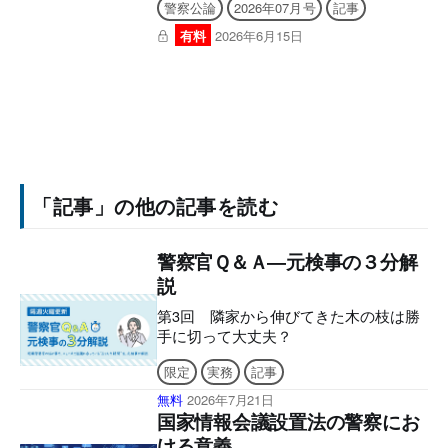
警察公論
2026年07月号
記事
有料
2026年6月15日
「記事」の他の記事を読む
警察官Ｑ＆Ａ―元検事の３分解
説
第3回 隣家から伸びてきた木の枝は勝
手に切って大丈夫？
限定
実務
記事
無料
2026年7月21日
国家情報会議設置法の警察にお
ける意義