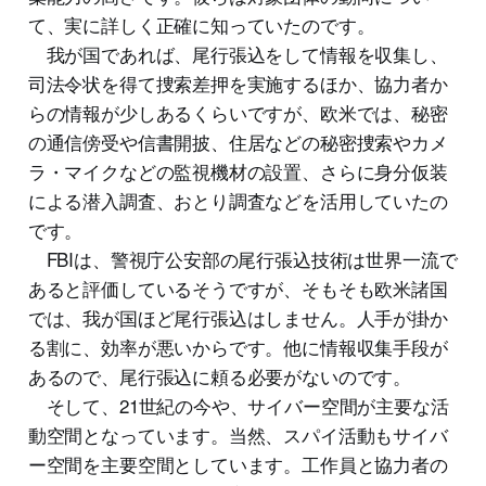
て、実に詳しく正確に知っていたのです。
我が国であれば、尾行張込をして情報を収集し、
司法令状を得て捜索差押を実施するほか、協力者か
らの情報が少しあるくらいですが、欧米では、秘密
の通信傍受や信書開披、住居などの秘密捜索やカメ
ラ・マイクなどの監視機材の設置、さらに身分仮装
による潜入調査、おとり調査などを活用していたの
です。
FBIは、警視庁公安部の尾行張込技術は世界一流で
あると評価しているそうですが、そもそも欧米諸国
では、我が国ほど尾行張込はしません。人手が掛か
る割に、効率が悪いからです。他に情報収集手段が
あるので、尾行張込に頼る必要がないのです。
そして、21世紀の今や、サイバー空間が主要な活
動空間となっています。当然、スパイ活動もサイバ
ー空間を主要空間としています。工作員と協力者の