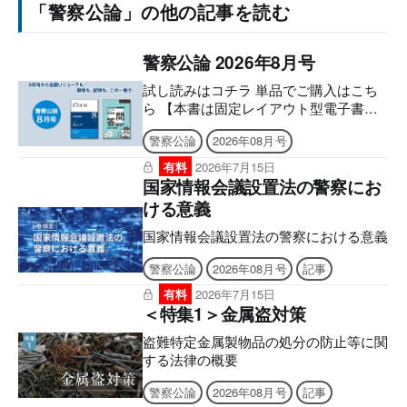
「警察公論」の他の記事を読む
警察公論 2026年8月号
試し読みはコチラ 単品でご購入はこち
ら 【本書は固定レイアウト型電子書籍
のため、なるべく大きな画面でのご利用
警察公論
2026年08月号
を推奨しております。文字のハイライ
ト・検索・辞書・コピー・引用・音声読
有料
2026年7月15日
み上げなどの機能はご利用いただけませ
国家情報会議設置法の警察にお
ん。ご購入前に、無料サンプル等をお使
ける意義
いの端末でご確認のうえ、ご購入くださ
い。】 ８月号から全面リニューアル！
国家情報会議設置法の警察における意義
現場も、試験も、この一冊で。 より見
警察公論
2026年08月号
記事
やすく、より使いやすく。 雑誌「警察
公論」が誌面を一新し、実務にも昇任試
有料
2026年7月15日
験にも、さらに役立つ内容へ！ ■電子版
＜特集1＞金属盗対策
のシリアルナンバーの発行について ア
盗難特定金属製物品の処分の防止等に関
プリへの問題のダウンロードには購読者
する法律の概要
特典のシリアルナンバーが必要になりま
す。 ご購入後、誌面に記載の案内をご
警察公論
2026年08月号
記事
確認の上、シリアルナンバー発行のご申