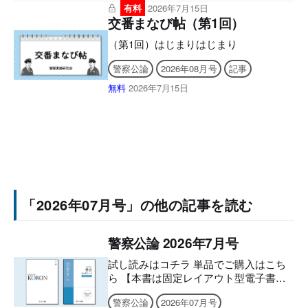
請をお願いいたします。後日、立花書房
有料
2026年7月15日
交番まなび帖（第1回）
よりメールでお送りいたします。 ［シ
リアルナンバー有効期限］ アプリ
（第1回）はじまりはじまり
「KEISATSU KORON PASSPORT」
2027年6月9日 まで Webメディア「警察
警察公論
2026年08月号
記事
公論オンライン」2026年8月9日 まで
無料
2026年7月15日
■2026年7月号電子版の付録に
「2026年07月号」の他の記事を読む
警察公論 2026年7月号
試し読みはコチラ 単品でご購入はこち
ら 【本書は固定レイアウト型電子書籍
のため、なるべく大きな画面でのご利用
警察公論
2026年07月号
を推奨しております。文字のハイライ