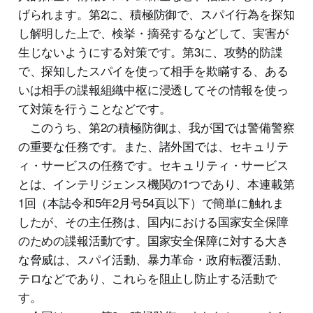
げられます。第2に、積極防御で、スパイ行為を探知
し解明した上で、検挙・摘発するなどして、実害が
生じないようにする対策です。第3に、攻勢的防諜
で、探知したスパイを使って相手を欺瞞する、ある
いは相手の諜報組織中枢に浸透してその情報を使っ
て対策を行うことなどです。
このうち、第2の積極防御は、我が国では警備警察
の重要な任務です。また、諸外国では、セキュリテ
ィ・サービスの任務です。セキュリティ・サービス
とは、インテリジェンス機関の1つであり、本連載第
1回（本誌令和5年2月号54頁以下）で簡単に触れま
したが、その主任務は、国内における国家安全保障
のための諜報活動です。国家安全保障に対する大き
な脅威は、スパイ活動、暴力革命・政府転覆活動、
テロなどであり、これらを阻止し防止する活動で
す。