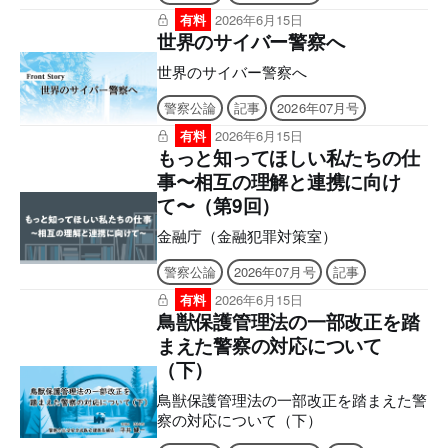
ト・検索・辞書・コピー・引用・音声読
有料
2026年6月15日
み上げなどの機能はご利用いただけませ
世界のサイバー警察へ
ん。ご購入前に、無料サンプル等をお使
世界のサイバー警察へ
いの端末でご確認のうえ、ご購入くださ
い。】 ■電子版のシリアルナンバーの発
警察公論
記事
2026年07月号
行について アプリへの問題のダウンロ
ードには購読者特典のシリアルナンバー
有料
2026年6月15日
もっと知ってほしい私たちの仕
が必要になります。 ご購入後、誌面に
記載の案内をご確認の上、シリアルナン
事〜相互の理解と連携に向け
バー発行のご申請をお願いいたします。
て〜（第9回）
後日、立花書房よりメールでお送りいた
します。 ［シリアルナンバー有効期
金融庁（金融犯罪対策室）
限］ アプリ「KEISATSU KORON
警察公論
2026年07月号
記事
PASSPORT」2027年6月9日 まで Webメ
ディア「警察公論オンライン」2026年8
有料
2026年6月15日
月9日 まで ■2026年7月号電子版の付録
鳥獣保護管理法の一部改正を踏
について 電子版後半に付録の誌面を収
まえた警察の対応について
録しており現物は付属いたしませんの
（下）
で、あらかじめご了承ください。 【目
次】 WEBメディアとアプリの使い方 世
鳥獣保護管理法の一部改正を踏まえた警
界のサイバー警察へ もっと知
察の対応について（下）