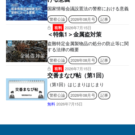
国家情報会議設置法の警察における意義
警察公論
2026年08月号
記事
有料
2026年7月15日
＜特集1＞金属盗対策
盗難特定金属製物品の処分の防止等に関
する法律の概要
警察公論
2026年08月号
記事
有料
2026年7月15日
交番まなび帖（第1回）
（第1回）はじまりはじまり
警察公論
2026年08月号
記事
無料
2026年7月15日