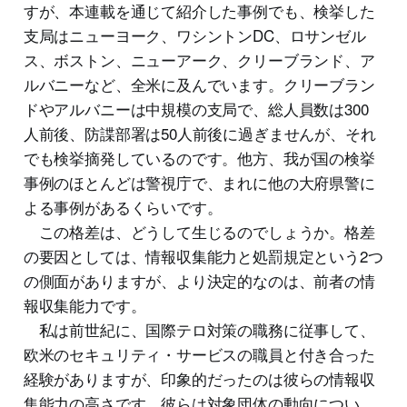
すが、本連載を通じて紹介した事例でも、検挙した
支局はニューヨーク、ワシントンDC、ロサンゼル
ス、ボストン、ニューアーク、クリーブランド、ア
ルバニーなど、全米に及んでいます。クリーブラン
ドやアルバニーは中規模の支局で、総人員数は300
人前後、防諜部署は50人前後に過ぎませんが、それ
でも検挙摘発しているのです。他方、我が国の検挙
事例のほとんどは警視庁で、まれに他の大府県警に
よる事例があるくらいです。
この格差は、どうして生じるのでしょうか。格差
の要因としては、情報収集能力と処罰規定という2つ
の側面がありますが、より決定的なのは、前者の情
報収集能力です。
私は前世紀に、国際テロ対策の職務に従事して、
欧米のセキュリティ・サービスの職員と付き合った
経験がありますが、印象的だったのは彼らの情報収
集能力の高さです。彼らは対象団体の動向につい