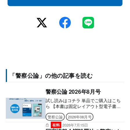
「警察公論」の他の記事を読む
警察公論 2026年8月号
試し読みはコチラ 単品でご購入はこち
ら 【本書は固定レイアウト型電子書籍
のため、なるべく大きな画面でのご利用
警察公論
2026年08月号
を推奨しております。文字のハイライ
ト・検索・辞書・コピー・引用・音声読
有料
2026年7月15日
み上げなどの機能はご利用いただけませ