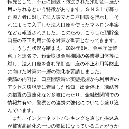
転先として、不正に開設・譲渡された預貯金口座が
用いられるという特徴があります。ＳＮＳ上で募っ
た協力者に対して法人設立と口座開設を指示し、そ
れによって入手した法人口座を使ったマネロン事案
なども報道されました。このため、こうした預貯金
口座の不正利用に係る対策が重要となってきます。
こうした状況を踏まえ、2024年8月、金融庁は警
察庁と連名で、預金取扱金融機関の各業界団体等に
対し、法人口座を含む預貯金口座の不正利用等防止
に向けた対策の一層の強化を要請しました。
要請の内容は、口座開設時の実態把握から利用者の
アクセス環境等に着目した検知、出金停止・凍結等
の措置の迅速化など多岐にわたり、金融機関間での
情報共有や、警察との連携の強化についても盛り込
んでいます。
また、インターネットバンキングを通じた振込み
が被害高額化の一つの要因になっていることがうか