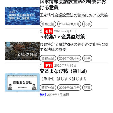
国家情報会議設置法の警察にお
ん。ご購入前に、無料サンプル等をお使
ける意義
いの端末でご確認のうえ、ご購入くださ
い。】 ８月号から全面リニューアル！
国家情報会議設置法の警察における意義
現場も、試験も、この一冊で。 より見
警察公論
2026年08月号
記事
やすく、より使いやすく。 雑誌「警察
公論」が誌面を一新し、実務にも昇任試
有料
2026年7月15日
験にも、さらに役立つ内容へ！ ■電子版
＜特集1＞金属盗対策
のシリアルナンバーの発行について ア
盗難特定金属製物品の処分の防止等に関
プリへの問題のダウンロードには購読者
する法律の概要
特典のシリアルナンバーが必要になりま
す。 ご購入後、誌面に記載の案内をご
警察公論
2026年08月号
記事
確認の上、シリアルナンバー発行のご申
請をお願いいたします。後日、立花書房
有料
2026年7月15日
交番まなび帖（第1回）
よりメールでお送りいたします。 ［シ
リアルナンバー有効期限］ アプリ
（第1回）はじまりはじまり
「KEISATSU KORON PASSPORT」
2027年6月9日 まで Webメディア「警察
警察公論
2026年08月号
記事
公論オンライン」2026年8月9日 まで
無料
2026年7月15日
■2026年7月号電子版の付録に