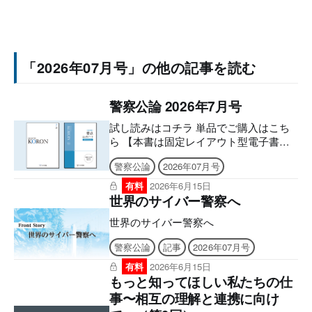
「2026年07月号」の他の記事を読む
警察公論 2026年7月号
試し読みはコチラ 単品でご購入はこち
ら 【本書は固定レイアウト型電子書籍
のため、なるべく大きな画面でのご利用
警察公論
2026年07月号
を推奨しております。文字のハイライ
ト・検索・辞書・コピー・引用・音声読
有料
2026年6月15日
み上げなどの機能はご利用いただけませ
世界のサイバー警察へ
ん。ご購入前に、無料サンプル等をお使
世界のサイバー警察へ
いの端末でご確認のうえ、ご購入くださ
い。】 ■電子版のシリアルナンバーの発
警察公論
記事
2026年07月号
行について アプリへの問題のダウンロ
ードには購読者特典のシリアルナンバー
有料
2026年6月15日
もっと知ってほしい私たちの仕
が必要になります。 ご購入後、誌面に
記載の案内をご確認の上、シリアルナン
事〜相互の理解と連携に向け
バー発行のご申請をお願いいたします。