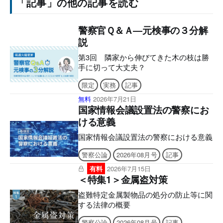
「記事」の他の記事を読む
警察官Ｑ＆Ａ―元検事の３分解
説
第3回 隣家から伸びてきた木の枝は勝
手に切って大丈夫？
限定
実務
記事
無料
2026年7月21日
国家情報会議設置法の警察にお
ける意義
国家情報会議設置法の警察における意義
警察公論
2026年08月号
記事
有料
2026年7月15日
＜特集1＞金属盗対策
盗難特定金属製物品の処分の防止等に関
する法律の概要
警察公論
2026年08月号
記事