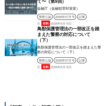
て〜（第9回）
後日、立花書房よりメールでお送りいた
します。 ［シリアルナンバー有効期
金融庁（金融犯罪対策室）
限］ アプリ「KEISATSU KORON
警察公論
2026年07月号
記事
PASSPORT」2027年6月9日 まで Webメ
ディア「警察公論オンライン」2026年8
有料
2026年6月15日
月9日 まで ■2026年7月号電子版の付録
鳥獣保護管理法の一部改正を踏
について 電子版後半に付録の誌面を収
まえた警察の対応について
録しており現物は付属いたしませんの
（下）
で、あらかじめご了承ください。 【目
次】 WEBメディアとアプリの使い方 世
鳥獣保護管理法の一部改正を踏まえた警
界のサイバー警察へ もっと知
察の対応について（下）
警察公論
2026年07月号
記事
有料
2026年6月15日