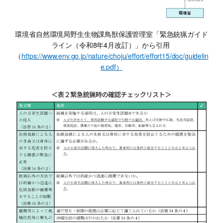
環境省自然環境局野生生物課鳥獣保護管理室「緊急銃猟ガイド
ライン（令和8年4月改訂）」から引用 
（
https://www.env.go.jp/nature/choju/effort/effort15/doc/guidelin
e.pdf）