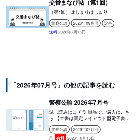
交番まなび帖（第1回）
よりメールでお送りいたします。 ［シ
リアルナンバー有効期限］ アプリ
（第1回）はじまりはじまり
「KEISATSU KORON PASSPORT」
2027年6月9日 まで Webメディア「警察
警察公論
2026年08月号
記事
公論オンライン」2026年8月9日 まで
無料
2026年7月15日
■2026年7月号電子版の付録に
「2026年07月号」の他の記事を読む
警察公論 2026年7月号
試し読みはコチラ 単品でご購入はこち
ら 【本書は固定レイアウト型電子書籍
のため、なるべく大きな画面でのご利用
警察公論
2026年07月号
を推奨しております。文字のハイライ
ト・検索・辞書・コピー・引用・音声読
有料
2026年6月15日