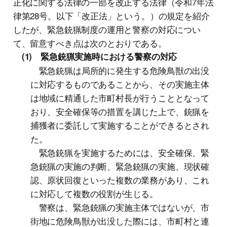
正化に関する法律の一部を改正する法律（令和7年法
律第28号。以下「改正法」という。）の規定を紹介
したが、緊急銃猟制度の運用と警察の対応につい
て、留意すべき点は次のとおりである。
(1) 緊急銃猟実施時における警察の対応
緊急銃猟は局所的に発生する危険鳥獣の出没
に対応するものであることから、その実施主体
は地域に精通した市町村長が行うこととなって
おり、安全確保等の措置を講じた上で、銃猟を
捕獲者に委託して実施することができるとされ
た。
緊急銃猟を実施するためには、安全確保、緊
急銃猟の実施の判断、緊急銃猟の実施、現状確
認、原状回復といった複数の業務があり、これ
に対応して複数の役割が生じる。
警察は、緊急銃猟の実施主体ではないが、市
街地に危険鳥獣が出没した際には、市町村と連