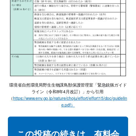
環境省自然環境局野生生物課鳥獣保護管理室「緊急銃猟ガイド
ライン（令和8年4月改訂）」から引用 
（
https://www.env.go.jp/nature/choju/effort/effort15/doc/guidelin
e.pdf）
この投稿の続きは、有料会