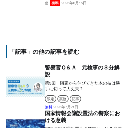
有料
2026年6月15日
「記事」の他の記事を読む
警察官Ｑ＆Ａ―元検事の３分解
説
第3回 隣家から伸びてきた木の枝は勝
手に切って大丈夫？
限定
実務
記事
無料
2026年7月21日
国家情報会議設置法の警察にお
ける意義