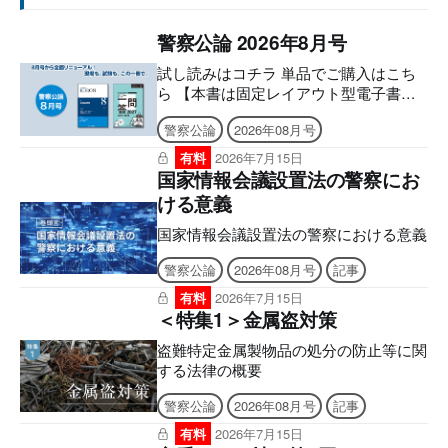
警察公論 2026年8月号
試し読みはコチラ 単品でご購入はこち
ら 【本書は固定レイアウト型電子書籍
のため、なるべく大きな画面でのご利用
警察公論
2026年08月号
を推奨しております。文字のハイライ
ト・検索・辞書・コピー・引用・音声読
有料
2026年7月15日
み上げなどの機能はご利用いただけませ
国家情報会議設置法の警察にお
ん。ご購入前に、無料サンプル等をお使
ける意義
いの端末でご確認のうえ、ご購入くださ
い。】 ８月号から全面リニューアル！
国家情報会議設置法の警察における意義
現場も、試験も、この一冊で。 より見
警察公論
2026年08月号
記事
やすく、より使いやすく。 雑誌「警察
公論」が誌面を一新し、実務にも昇任試
有料
2026年7月15日
験にも、さらに役立つ内容へ！ ■電子版
＜特集1＞金属盗対策
のシリアルナンバーの発行について ア
盗難特定金属製物品の処分の防止等に関
プリへの問題のダウンロードには購読者
する法律の概要
特典のシリアルナンバーが必要になりま
す。 ご購入後、誌面に記載の案内をご
警察公論
2026年08月号
記事
確認の上、シリアルナンバー発行のご申
請をお願いいたします。後日、立花書房
有料
2026年7月15日