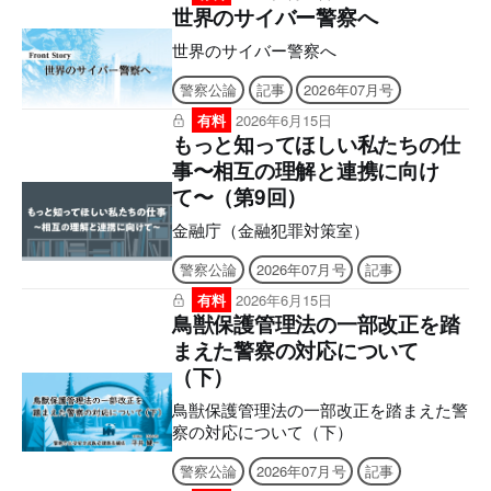
み上げなどの機能はご利用いただけませ
世界のサイバー警察へ
ん。ご購入前に、無料サンプル等をお使
世界のサイバー警察へ
いの端末でご確認のうえ、ご購入くださ
い。】 ■電子版のシリアルナンバーの発
警察公論
記事
2026年07月号
行について アプリへの問題のダウンロ
ードには購読者特典のシリアルナンバー
有料
2026年6月15日
もっと知ってほしい私たちの仕
が必要になります。 ご購入後、誌面に
記載の案内をご確認の上、シリアルナン
事〜相互の理解と連携に向け
バー発行のご申請をお願いいたします。
て〜（第9回）
後日、立花書房よりメールでお送りいた
します。 ［シリアルナンバー有効期
金融庁（金融犯罪対策室）
限］ アプリ「KEISATSU KORON
警察公論
2026年07月号
記事
PASSPORT」2027年6月9日 まで Webメ
ディア「警察公論オンライン」2026年8
有料
2026年6月15日
月9日 まで ■2026年7月号電子版の付録
鳥獣保護管理法の一部改正を踏
について 電子版後半に付録の誌面を収
まえた警察の対応について
録しており現物は付属いたしませんの
（下）
で、あらかじめご了承ください。 【目
次】 WEBメディアとアプリの使い方 世
鳥獣保護管理法の一部改正を踏まえた警
界のサイバー警察へ もっと知
察の対応について（下）
警察公論
2026年07月号
記事