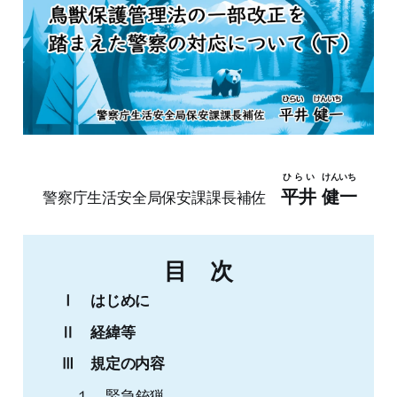
ひらい
けんいち
平井
健一
警察庁生活安全局保安課課長補佐
目 次
Ⅰ はじめに
Ⅱ 経緯等
Ⅲ 規定の内容
１ 緊急銃猟