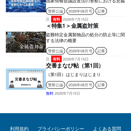
国家情報会議設置法の警察における意義
警察公論
2026年08月号
記事
有料
2026年7月15日
＜特集1＞金属盗対策
盗難特定金属製物品の処分の防止等に関
する法律の概要
警察公論
2026年08月号
記事
有料
2026年7月15日
交番まなび帖（第1回）
（第1回）はじまりはじまり
警察公論
2026年08月号
記事
無料
2026年7月15日
利用規約
プライバシーポリシー
よくある質問