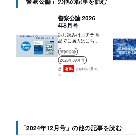
「警察公論」の他の記事を読む
警察公論 2026
年8月号
試し読みはコチラ 単
品でご購入はこちら
【本書は固定レイア
警察公論
ウト型電子書籍のた
め、なるべく大きな
2026年08月号
画面でのご利用を推
有料
2026年7月15
奨しております。文
日
字のハイライト・検
索・辞書・コピー・
引用・音声読み上げ
などの機能はご利用
いただけません。ご
購入前に、無料サン
プル等をお使いの端
末でご確認のうえ、
ご購入ください。】
「2024年12月号」の他の記事を読む
８月号から全面リニ