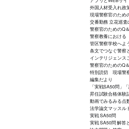
アプリとWEBサイ
外国人材受入れ政
現場警察官のため
交番勤務 立花巡査
警察官のためのQ＆
警察教養における
管区警察学校へよ
条文でつなぐ警察と
インテリジェンスこ
警察官のためのQ＆
特別読切 現場警
編集だより
「実戦SA50問」
昇任試験合格体験
動画でみるみる点数
法学論文マッスル
実戦 SA50問
実戦 SA50問 解