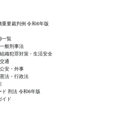
重要裁判例 令和6年版
称一覧
 一般刑事法
 組織犯罪対策・生活安全
 交通
 公安・外事
 憲法・行政法
引
ド 刑法 令和6年版
ガイド