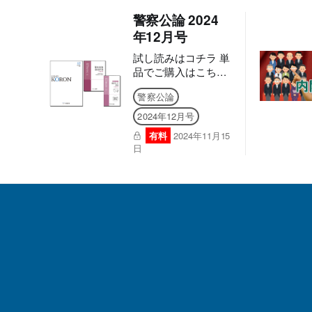
ューアル！ 現場も、
警察公論 2024
試験も、この一冊
で。 より見やすく、
年12月号
より使いやすく。 雑
試し読みはコチラ 単
誌「警察公論」が誌
品でご購入はこちら
面を一新し、実務に
【本書は固定レイア
も昇任試験にも、さ
警察公論
ウト型電子書籍のた
らに役立つ内容へ！
め、7インチ以上の
■電子版のシリアル
2024年12月号
端末でのご利用を推
ナンバーの発行につ
有料
2024年11月15
奨しております。文
いて アプリへの問題
日
字のハイライト・検
のダウンロードには
索・辞書・コピー・
購読者特典のシリア
引用・音声読み上げ
ルナンバーが必要に
などの機能はご利用
なります。 ご購入
いただけません。ご
後、誌面に記載の案
購入前に、無料サン
内をご確認の上、シ
プル等をお使いの端
リアルナンバー発行
末でご確認のうえ、
のご申請をお願いい
ご購入ください。】
たします。後日、立
■電子版のシリアル
花書房よりメールで
ナンバーの発行につ
お送りいたします。
いて アプリへの問題
［シリアルナンバー