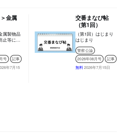
1＞金属
交番まなび帖
（第1回）
金属製物品
（第1回）はじまり
防止等に関
はじまり
の概要
警察公論
8月号
記事
2026年08月号
記事
2026年7月15
無料
2026年7月15日