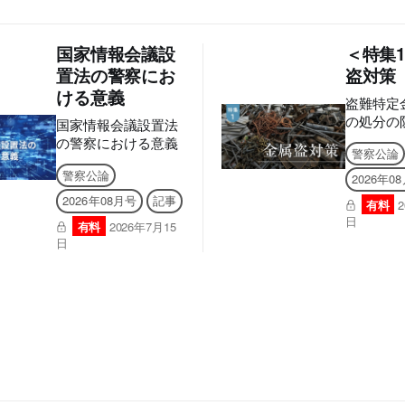
国家情報会議設
＜特集
置法の警察にお
盗対策
ける意義
盗難特定
の処分の
国家情報会議設置法
する法律
の警察における意義
警察公論
警察公論
2026年0
2026年08月号
記事
有料
日
有料
2026年7月15
日