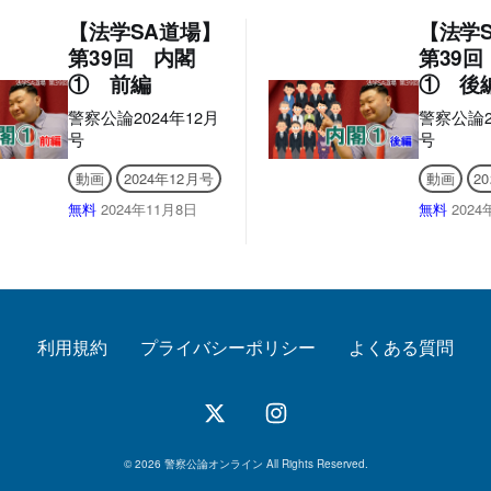
【法学SA道場】
【法学
第39回 内閣
第39回
① 前編
① 後
警察公論2024年12月
警察公論2
号
号
動画
2024年12月号
動画
2
無料
2024年11月8日
無料
2024
利用規約
プライバシーポリシー
よくある質問
© 2026 警察公論オンライン All Rights Reserved.