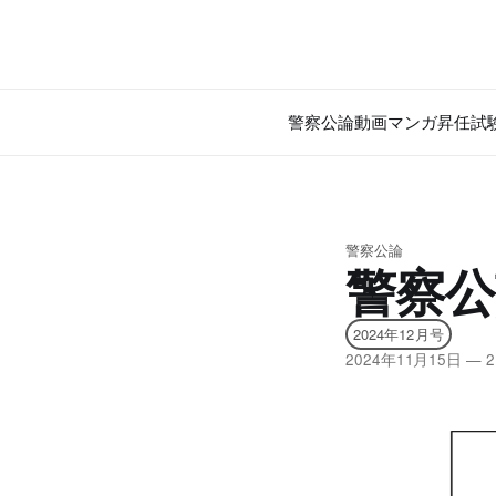
警察公論
動画
マンガ
昇任試
警察公論
警察公
2024年12月号
2024年11月15日
—
2