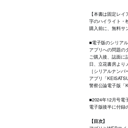
【本書は固定レイ
字のハイライト・
購入前に、無料サ
■電子版のシリア
アプリへの問題の
ご購入後、誌面に
日、立花書房より
［シリアルナンバ
アプリ「KEISATSU
警察公論電子版「KEI
■2024年12月号
電子版後半に付録
【目次】