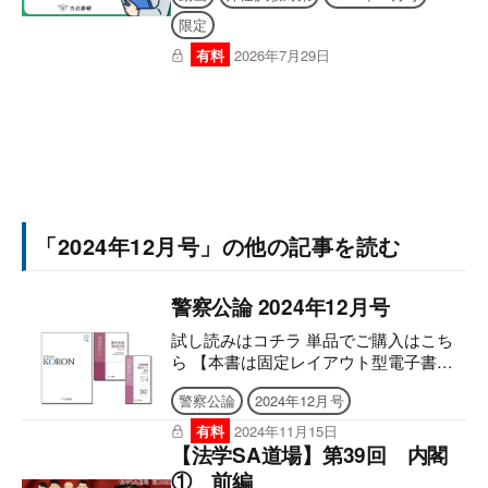
限定
有料
2026年7月29日
「2024年12月号」の他の記事を読む
警察公論 2024年12月号
試し読みはコチラ 単品でご購入はこち
ら 【本書は固定レイアウト型電子書籍
のため、7インチ以上の端末でのご利用
警察公論
2024年12月号
を推奨しております。文字のハイライ
ト・検索・辞書・コピー・引用・音声読
有料
2024年11月15日
み上げなどの機能はご利用いただけませ
【法学SA道場】第39回 内閣
ん。ご購入前に、無料サンプル等をお使
① 前編