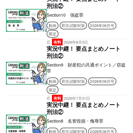
刑法②
Section10 強盗罪
動画
昇任試験対策
2026年06月号
限定
有料
2026年8月3日
実況中継！ 要点まとめノート
刑法②
Section9 財産犯の共通ポイント／窃盗
罪
動画
昇任試験対策
2026年06月号
限定
有料
2026年7月31日
実況中継！ 要点まとめノート
刑法②
Section8 名誉毀損・侮辱罪
動画
昇任試験対策
2026年06月号