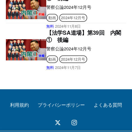
いの端末でご確認のうえ、ご購入くださ
い。】 ■電子版のシリアルナンバーの発
警察公論2024年12月号
行について アプリへの問題のダウンロ
動画
2024年12月号
ードには購読者特典のシリアルナンバー
が必要になります。 ご購入後、誌面に
無料
2024年11月8日
記載の案内をご確認の上、シリアルナン
【法学SA道場】第39回 内閣
バー発行のご申請をお願いいたします。
① 後編
後日、立花書房よりメールでお送りいた
します。 ［シリアルナンバー有効期
警察公論2024年12月号
限］ アプリ「KEISATSU KORON
動画
2024年12月号
PASSPORT」2025年11月9日 まで 警察
公論電子版「KEISATSU KORON図書
無料
2024年11月7日
館」2024年12月24日 まで ■2024年12月
号電子版の付録について 電子版後半に
付録の誌面を収録しており現物は付属い
たしませんので、あらかじめご了承くだ
さい。 【目次】 アプリとWEBサイトの
使い方 外国人材
利用規約
プライバシーポリシー
よくある質問