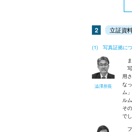
2
立証資
(1) 写真証拠に
ま
写
用
な
澁澤所長
ム
ル
そ
で
フ