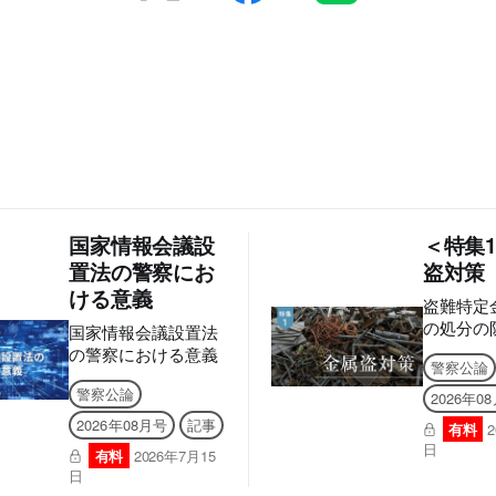
国家情報会議設
＜特集
置法の警察にお
盗対策
ける意義
盗難特定
の処分の
国家情報会議設置法
する法律
の警察における意義
警察公論
警察公論
2026年0
2026年08月号
記事
有料
日
有料
2026年7月15
日