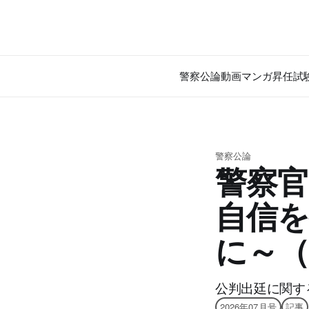
警察公論
動画
マンガ
昇任試
警察公論
警察官
自信
に～（
公判出廷に関す
2026年07月号
記事