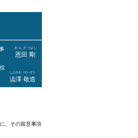
事
おんだ
つよし
恩田
剛
役
しぶさわ
けいぞう
澁澤
敬造
マに、その留意事項