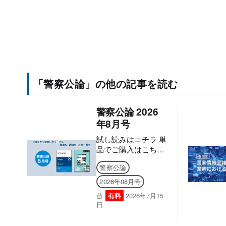
「警察公論」の他の記事を読む
警察公論 2026
年8月号
試し読みはコチラ 単
品でご購入はこちら
【本書は固定レイア
警察公論
ウト型電子書籍のた
め、なるべく大きな
2026年08月号
画面でのご利用を推
有料
2026年7月15
奨しております。文
日
字のハイライト・検
索・辞書・コピー・