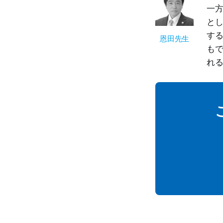
一
と
す
恩田先生
も
れ