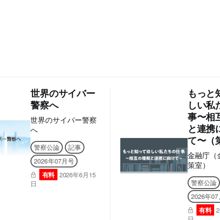
世界のサイバー
もっと
警察へ
しい私
事〜相
世界のサイバー警察
と連携
へ
て〜（
警察公論
記事
金融庁（
2026年07月号
策室）
有料
2026年6月15
警察公論
日
2026年0
有料
日