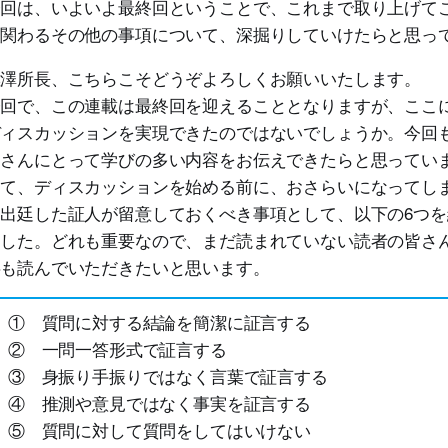
回は、いよいよ最終回ということで、これまで取り上げて
に関わるその他の事項について、深掘りしていけたらと思っ
澤所長、こちらこそどうぞよろしくお願いいたします。
回で、この連載は最終回を迎えることとなりますが、ここ
ディスカッションを実現できたのではないでしょうか。今回
皆さんにとって学びの多い内容をお伝えできたらと思ってい
て、ディスカッションを始める前に、おさらいになってし
出廷した証人が留意しておくべき事項として、以下の6つ
ました。どれも重要なので、まだ読まれていない読者の皆さ
事も読んでいただきたいと思います。
① 質問に対する結論を簡潔に証言する
② 一問一答形式で証言する
③ 身振り手振りではなく言葉で証言する
④ 推測や意見ではなく事実を証言する
⑤ 質問に対して質問をしてはいけない