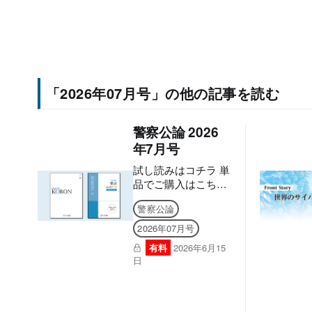
引用・音声読み上げ
などの機能はご利用
いただけません。ご
購入前に、無料サン
プル等をお使いの端
末でご確認のうえ、
ご購入ください。】
「2026年07月号」の他の記事を読む
８月号から全面リニ
ューアル！ 現場も、
警察公論 2026
試験も、この一冊
で。 より見やすく、
年7月号
より使いやすく。 雑
試し読みはコチラ 単
誌「警察公論」が誌
品でご購入はこちら
面を一新し、実務に
【本書は固定レイア
も昇任試験にも、さ
警察公論
ウト型電子書籍のた
らに役立つ内容へ！
め、なるべく大きな
■電子版のシリアル
2026年07月号
画面でのご利用を推
ナンバーの発行につ
有料
2026年6月15
奨しております。文
いて アプリへの問題
日
字のハイライト・検
のダウンロードには
索・辞書・コピー・
購読者特典のシリア
引用・音声読み上げ
ルナンバーが必要に
などの機能はご利用
なります。 ご購入