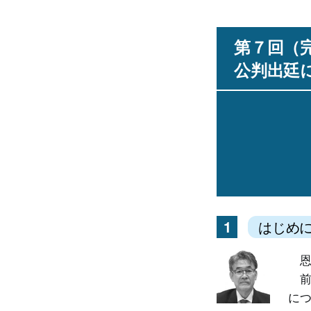
第７回（
公判出廷
1
はじめ
恩
前回
に