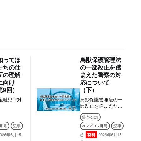
知ってほ
鳥獣保護管理法
たちの仕
の一部改正を踏
互の理解
まえた警察の対
に向け
応について
第9回）
（下）
金融犯罪対
鳥獣保護管理法の一
部改正を踏まえた警
察の対応について
警察公論
（下）
7月号
記事
2026年07月号
記事
2026年6月15
有料
2026年6月15
日