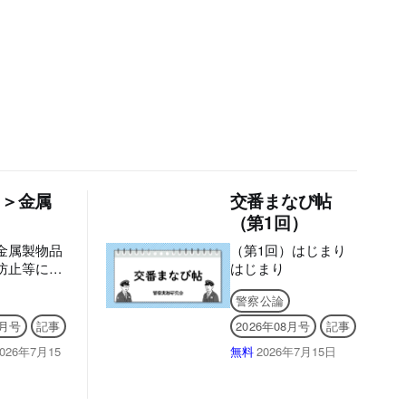
1＞金属
交番まなび帖
（第1回）
金属製物品
（第1回）はじまり
防止等に関
はじまり
の概要
警察公論
8月号
記事
2026年08月号
記事
2026年7月15
無料
2026年7月15日