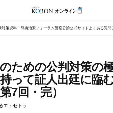
験対策
資料・辞典
治安フォーラム
警察公論公式サイト
よくある質問
のための公判対策の
を持って証人出廷に臨
第7回・完）
るエトセトラ