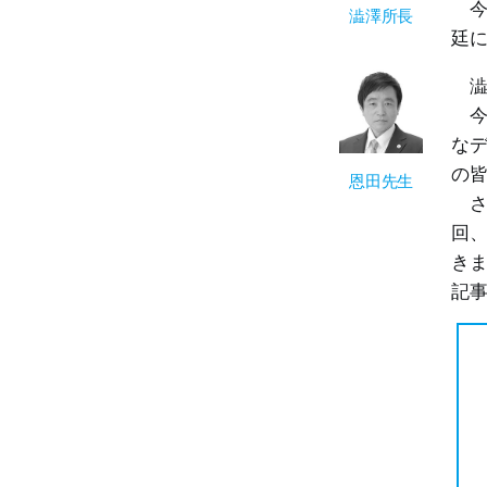
今
澁澤所長
廷
澁
今
な
の
恩田先生
さ
回、
き
記