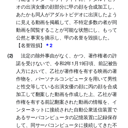
オの出演女優の顔部分に甲の顔を合成加工し、
あたかも同人がアダルトビデオに出演したよう
に見える動画を掲載して、不特定多数の者が同
動画を閲覧することが可能な状態にし、もって
公然と事実を摘示し、甲の名誉を毀損した。
【名誉毀損】
＊2
法定の除外事由がなく、かつ、著作権者の許
(2)
諾を受けないで、令和2年1月19日頃、前記被告
人方において、乙社が著作権を有する映画の著
作物を、パーソナルコンピュータを用いて男性
と性交等している出演女優の顔に丙の顔を合成
加工して翻案した動画を作成した上、乙社が著
作権を有する前記翻案された動画の情報を、イ
ンターネットに接続された自動公衆送信装置で
あるサーバコンピュータの記憶装置に記録保存
して、同サーバコンピュータに接続してきた不