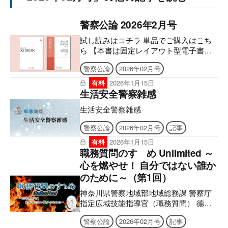
警察公論 2026年2月号
試し読みはコチラ 単品でご購入はこち
ら 【本書は固定レイアウト型電子書籍
のため、7インチ以上の端末でのご利用
警察公論
2026年02月号
を推奨しております。文字のハイライ
ト・検索・辞書・コピー・引用・音声読
有料
2026年1月15日
み上げなどの機能はご利用いただけませ
生活安全警察雑感
ん。ご購入前に、無料サンプル等をお使
生活安全警察雑感
いの端末でご確認のうえ、ご購入くださ
い。】 ■電子版のシリアルナンバーの発
警察公論
2026年02月号
記事
行について アプリへの問題のダウンロ
ードには購読者特典のシリアルナンバー
有料
2026年1月15日
職務質問のすゝめ Unlimited ～
が必要になります。 ご購入後、誌面に
記載の案内をご確認の上、シリアルナン
心を燃やせ！ 自分ではない誰か
バー発行のご申請をお願いいたします。
のために～（第1回）
後日、立花書房よりメールでお送りいた
します。 ［シリアルナンバー有効期
神奈川県警察地域部地域総務課 警察庁
限］ アプリ「KEISATSU KORON
指定広域技能指導官（職務質問） 德永
PASSPORT」2027年1月9日 まで 警察公
とくなが 裕之ひろゆき はじめに この
警察公論
2026年02月号
記事
論電子版「KEISATSU KORON図書館」
度、警察公論に私見を掲載させていただ