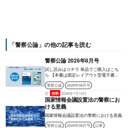
「警察公論」の他の記事を読む
警察公論 2026年8月号
試し読みはコチラ 単品でご購入はこち
ら 【本書は固定レイアウト型電子書籍
のため、なるべく大きな画面でのご利用
警察公論
2026年08月号
を推奨しております。文字のハイライ
ト・検索・辞書・コピー・引用・音声読
有料
2026年7月15日
み上げなどの機能はご利用いただけませ
国家情報会議設置法の警察にお
ん。ご購入前に、無料サンプル等をお使
ける意義
いの端末でご確認のうえ、ご購入くださ
い。】 ８月号から全面リニューアル！
国家情報会議設置法の警察における意義
現場も、試験も、この一冊で。 より見
警察公論
2026年08月号
記事
やすく、より使いやすく。 雑誌「警察