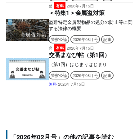
公論」が誌面を一新し、実務にも昇任試
有料
2026年7月15日
験にも、さらに役立つ内容へ！ ■電子版
＜特集1＞金属盗対策
のシリアルナンバーの発行について ア
盗難特定金属製物品の処分の防止等に関
プリへの問題のダウンロードには購読者
する法律の概要
特典のシリアルナンバーが必要になりま
す。 ご購入後、誌面に記載の案内をご
警察公論
2026年08月号
記事
確認の上、シリアルナンバー発行のご申
請をお願いいたします。後日、立花書房
有料
2026年7月15日
交番まなび帖（第1回）
よりメールでお送りいたします。 ［シ
リアルナンバー有効期限］ アプリ
（第1回）はじまりはじまり
「KEISATSU KORON PASSPORT」
2027年6月9日 まで Webメディア「警察
警察公論
2026年08月号
記事
公論オンライン」2026年8月9日 まで
無料
2026年7月15日
■2026年7月号電子版の付録に
「2026年02月号」の他の記事を読む