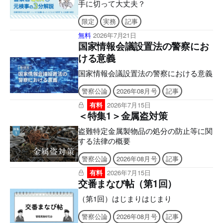
手に切って大丈夫？
限定
実務
記事
無料
2026年7月21日
国家情報会議設置法の警察にお
ける意義
国家情報会議設置法の警察における意義
警察公論
2026年08月号
記事
有料
2026年7月15日
＜特集1＞金属盗対策
盗難特定金属製物品の処分の防止等に関
する法律の概要
警察公論
2026年08月号
記事
有料
2026年7月15日
交番まなび帖（第1回）
（第1回）はじまりはじまり
警察公論
2026年08月号
記事