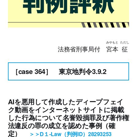
みやもと
ただし
法務省刑事局付
宮本
征
［case 364］ 東京地判令3.9.2
AIを悪用して作成したディープフェイ
ク動画をインターネットサイトに掲載
した行為について名誉毀損罪及び著作権
法違反の罪の成立を認めた事例（確
定）
＞＞D１-Law（判例ID）28293253