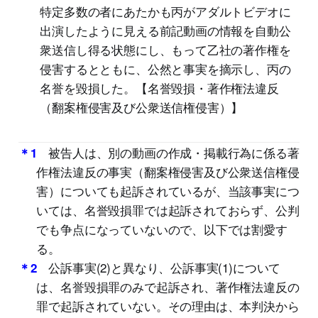
特定多数の者にあたかも丙がアダルトビデオに
出演したように見える前記動画の情報を自動公
衆送信し得る状態にし、もって乙社の著作権を
侵害するとともに、公然と事実を摘示し、丙の
名誉を毀損した。【名誉毀損・著作権法違反
（翻案権侵害及び公衆送信権侵害）】
被告人は、別の動画の作成・掲載行為に係る著
＊1
作権法違反の事実（翻案権侵害及び公衆送信権侵
害）についても起訴されているが、当該事実につ
いては、名誉毀損罪では起訴されておらず、公判
でも争点になっていないので、以下では割愛す
る。
公訴事実(2)と異なり、公訴事実(1)について
＊2
は、名誉毀損罪のみで起訴され、著作権法違反の
罪で起訴されていない。その理由は、本判決から