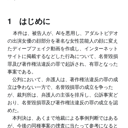
1 はじめに
本件は、被告人が、AIを悪用し、アダルトビデオ
の出演女優の顔部分を著名な女性芸能人の顔に変え
たディープフェイク動画を作成し、インターネット
サイトに掲載するなどした行為について、名誉毀損
罪及び著作権法違反の罪で起訴され、有罪となった
事案である。
公判において、弁護人は、著作権法違反の罪の成
立は争わない一方で、名誉毀損罪の成立を争った
が、裁判所は、弁護人の主張を排斥し、公訴事実ど
おり、名誉毀損罪及び著作権法違反の罪の成立を認
めた。
本判決は、あくまで地裁による事例判断ではある
が、今後の同種事案の捜査に当たって参考になると