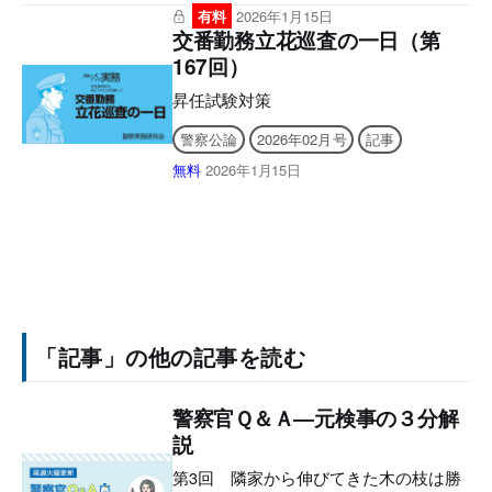
2026年2月24日 まで ■2026年2月号電子
くことになりました、広域技能指導官の
有料
2026年1月15日
版の付録について 電子版後半に付録の
德永です。よろしくお願いします。
交番勤務立花巡査の一日（第
誌面を収録しており現物は付属いたしま
冒頭から恐縮ですが、読者の皆さん
167回）
せんので、あらかじめご了承ください。
に、お知らせしなければならないことが
【目次】 アプリとWEBサイトの使い方
あります。 私は、令和8年3月末をも
昇任試験対策
新春随想 生活
って警察庁指定広域技能指導官の身分を
警察公論
2026年02月号
記事
取り消されることになります。 余命
数か月といったところです。 そん
無料
2026年1月15日
な、レームダック（Lame Duck）な人間
が、これからの日本警察を担う皆さん
に、何を言わんやと思われるでしょう。
しかし、広域技能指導官の身分を失う
ことが分かっていても、有終の美として
（自画自賛で恐縮ですが……）どうして
も伝えたいことがあるのです。 かつ
て連合軍最高司令官であったダグラス・
「記事」の他の記事を読む
マッカーサーの「老兵は死なず、ただ消
え去るのみ」の言葉を胸に、警察官にと
って最大の武器である「職務質問」につ
警察官Ｑ＆Ａ―元検事の３分解
いて、44年間の警察人生を振り返りなが
説
ら、皆さんに少しでもプラスになるお話
ができればと思います。
第3回 隣家から伸びてきた木の枝は勝