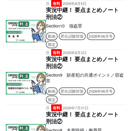
有料
2026年8月5日
実況中継！ 要点まとめノート
刑法②
Section10 強盗罪
動画
昇任試験対策
2026年06月号
限定
有料
2026年8月3日
実況中継！ 要点まとめノート
刑法②
Section9 財産犯の共通ポイント／窃盗
罪
動画
昇任試験対策
2026年06月号
限定
有料
2026年7月31日
実況中継！ 要点まとめノート
刑法②
Section8 名誉毀損・侮辱罪