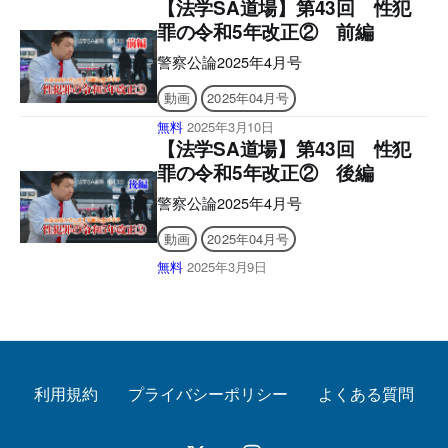
み上げなどの機能はご利用いただけませ
【法学SA道場】第43回 性犯
ん。ご購入前に、無料サンプル等をお使
罪の令和5年改正② 前編
いの端末でご確認のうえ、ご購入くださ
い。】 ■電子版のシリアルナンバーの発
警察公論2025年4月号
行について アプリへの問題のダウンロ
動画
2025年04月号
ードには購読者特典のシリアルナンバー
が必要になります。 ご購入後、誌面に
無料
2025年3月10日
記載の案内をご確認の上、シリアルナン
【法学SA道場】第43回 性犯
バー発行のご申請をお願いいたします。
罪の令和5年改正② 後編
後日、立花書房よりメールでお送りいた
します。 ［シリアルナンバー有効期
警察公論2025年4月号
限］ アプリ「KEISATSU KORON
動画
2025年04月号
PASSPORT」2026年3月9日 まで 警察公
論電子版「KEISATSU KORON図書館」
無料
2025年3月9日
2025年4月24日 まで ■2025年4月号電子
版の付録について 電子版後半に付録の
誌面を収録しており現物は付属いたしま
せんので、あらかじめご了承ください。
【目次】 アプリとWEBサイトの使い方
法定速度30k
利用規約
プライバシーポリシー
よくある質問