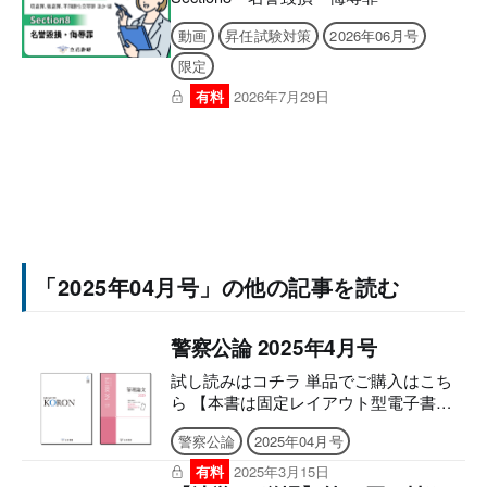
動画
昇任試験対策
2026年06月号
限定
有料
2026年7月29日
「2025年04月号」の他の記事を読む
警察公論 2025年4月号
試し読みはコチラ 単品でご購入はこち
ら 【本書は固定レイアウト型電子書籍
のため、7インチ以上の端末でのご利用
警察公論
2025年04月号
を推奨しております。文字のハイライ
ト・検索・辞書・コピー・引用・音声読
有料
2025年3月15日