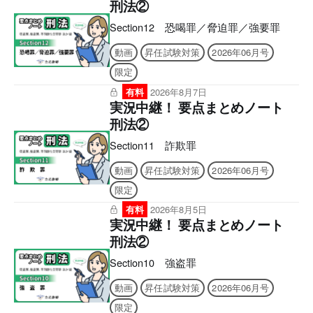
刑法②
Section12 恐喝罪／脅迫罪／強要罪
動画
昇任試験対策
2026年06月号
限定
有料
2026年8月7日
実況中継！ 要点まとめノート
刑法②
Section11 詐欺罪
動画
昇任試験対策
2026年06月号
限定
有料
2026年8月5日
実況中継！ 要点まとめノート
刑法②
Section10 強盗罪
動画
昇任試験対策
2026年06月号
限定