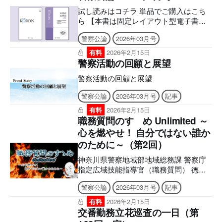
試し読みはコチラ 単品でご購入はこち
ら 【本書は固定レイアウト型電子書籍
のため、7インチ以上の端末でのご利用
警察公論
2026年03月号
を推奨しております。文字のハイライ
ト・検索・辞書・コピー・引用・音声読
有料
2026年2月15日
み上げなどの機能はご利用いただけませ
警察活動の回顧と展望
ん。ご購入前に、無料サンプル等をお使
警察活動の回顧と展望
いの端末でご確認のうえ、ご購入くださ
い。】 ■電子版のシリアルナンバーの発
警察公論
2026年03月号
記事
行について アプリへの問題のダウンロ
ードには購読者特典のシリアルナンバー
有料
2026年2月15日
職務質問のすゝめ Unlimited ～
が必要になります。 ご購入後、誌面に
記載の案内をご確認の上、シリアルナン
心を燃やせ！ 自分ではない誰か
バー発行のご申請をお願いいたします。
のために～（第2回）
後日、立花書房よりメールでお送りいた
します。 ［シリアルナンバー有効期
神奈川県警察地域部地域総務課 警察庁
限］ アプリ「KEISATSU KORON
指定広域技能指導官（職務質問） 德永
PASSPORT」2027年2月9日 まで 警察公
とくなが 裕之ひろゆき 心を燃やす職務
警察公論
2026年03月号
記事
論電子版「KEISATSU KORON図書館」
質問の基本 パワード・スーツ 本誌を
2026年3月24日 まで ■2026年3月号電子
愛読されている方の中には、警察官とし
有料
2026年2月15日
版の付録について 電子版後半に付録の
て初めて制服に袖を通してから久しい方
交番勤務立花巡査の一日（第
誌面を収録しており現物は付属いたしま
もいらっしゃるのではないでしょうか。