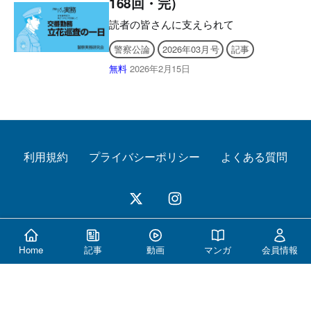
168回・完）
せんので、あらかじめご了承ください。
私も遠い昔、警察学校で制服を着たとき
【目次】 アプリとWEBサイトの使い方
の感動は忘れていません。残念ながら、
読者の皆さんに支えられて
警察活動の回顧
警察官を辞した今は、制服を着ることは
警察公論
2026年03月号
記事
できませんが、皆さんはどうですか。当
たり前ですが、制服も着慣れてしまう
無料
2026年2月15日
と、ロッカールームで着替える際に、い
ちいち特別の感情は湧かないと思いま
す。「まだ、汗臭くないから、もう1回
このまま着ようかな？」と言ったところ
ですかね……。 そんな体の一部とな
った感のある制服ですが、街中で一般の
利用規約
プライバシーポリシー
よくある質問
人が見掛ければ、「あっ、警察官だ。何
かあったのかな？」「こんな時間でもパ
トロールしているのか……」などと思う
ものです。誰が見ても、警察官であるこ
とが一目瞭然ですよね。実は、この制服
こそが「パワード・スーツ」なのです。
© 2026 警察公論オンライン All Rights Reserved.
今日は天気も良く、絶好のドライブ日
Home
記事
動画
マンガ
会員情報
和。休日なので、気の合う友達と、景色
の良い