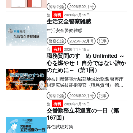
のため、7インチ以上の端末でのご利用
警察公論
2026年02月号
を推奨しております。文字のハイライ
ト・検索・辞書・コピー・引用・音声読
有料
2026年1月15日
み上げなどの機能はご利用いただけませ
生活安全警察雑感
ん。ご購入前に、無料サンプル等をお使
生活安全警察雑感
いの端末でご確認のうえ、ご購入くださ
い。】 ■電子版のシリアルナンバーの発
警察公論
2026年02月号
記事
行について アプリへの問題のダウンロ
ードには購読者特典のシリアルナンバー
有料
2026年1月15日
職務質問のすゝめ Unlimited ～
が必要になります。 ご購入後、誌面に
記載の案内をご確認の上、シリアルナン
心を燃やせ！ 自分ではない誰か
バー発行のご申請をお願いいたします。
のために～（第1回）
後日、立花書房よりメールでお送りいた
します。 ［シリアルナンバー有効期
神奈川県警察地域部地域総務課 警察庁
限］ アプリ「KEISATSU KORON
指定広域技能指導官（職務質問） 德永
PASSPORT」2027年1月9日 まで 警察公
とくなが 裕之ひろゆき はじめに この
警察公論
2026年02月号
記事
論電子版「KEISATSU KORON図書館」
度、警察公論に私見を掲載させていただ
2026年2月24日 まで ■2026年2月号電子
くことになりました、広域技能指導官の
有料
2026年1月15日
版の付録について 電子版後半に付録の
德永です。よろしくお願いします。
交番勤務立花巡査の一日（第
誌面を収録しており現物は付属いたしま
冒頭から恐縮ですが、読者の皆さん
167回）
せんので、あらかじめご了承ください。
に、お知らせしなければならないことが
【目次】 アプリとWEBサイトの使い方
あります。 私は、令和8年3月末をも
昇任試験対策
新春随想 生活
って警察庁指定広域技能指導官の身分を