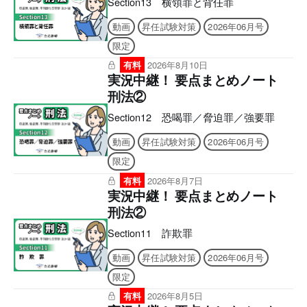
Section13 横領罪と背任罪
動画
昇任試験対策
2026年06月号
限定
有料
2026年8月10日
実況中継！ 要点まとめノート
刑法②
Section12 恐喝罪／脅迫罪／強要罪
動画
昇任試験対策
2026年06月号
限定
有料
2026年8月7日
実況中継！ 要点まとめノート
刑法②
Section11 詐欺罪
動画
昇任試験対策
2026年06月号
限定
有料
2026年8月5日