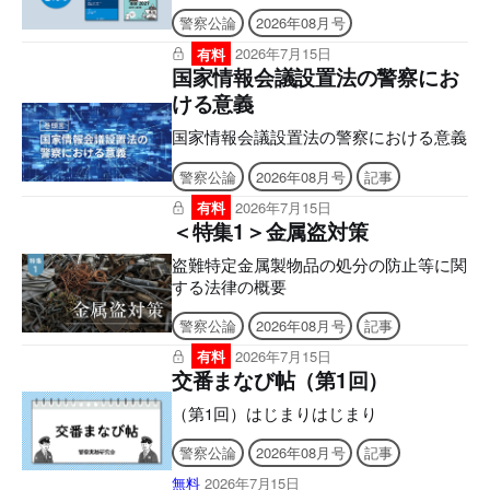
のため、なるべく大きな画面でのご利用
警察公論
2026年08月号
を推奨しております。文字のハイライ
ト・検索・辞書・コピー・引用・音声読
有料
2026年7月15日
み上げなどの機能はご利用いただけませ
国家情報会議設置法の警察にお
ん。ご購入前に、無料サンプル等をお使
ける意義
いの端末でご確認のうえ、ご購入くださ
い。】 ８月号から全面リニューアル！
国家情報会議設置法の警察における意義
現場も、試験も、この一冊で。 より見
警察公論
2026年08月号
記事
やすく、より使いやすく。 雑誌「警察
公論」が誌面を一新し、実務にも昇任試
有料
2026年7月15日
験にも、さらに役立つ内容へ！ ■電子版
＜特集1＞金属盗対策
のシリアルナンバーの発行について ア
盗難特定金属製物品の処分の防止等に関
プリへの問題のダウンロードには購読者
する法律の概要
特典のシリアルナンバーが必要になりま
す。 ご購入後、誌面に記載の案内をご
警察公論
2026年08月号
記事
確認の上、シリアルナンバー発行のご申
請をお願いいたします。後日、立花書房
有料
2026年7月15日
交番まなび帖（第1回）
よりメールでお送りいたします。 ［シ
リアルナンバー有効期限］ アプリ
（第1回）はじまりはじまり
「KEISATSU KORON PASSPORT」
2027年6月9日 まで Webメディア「警察
警察公論
2026年08月号
記事
公論オンライン」2026年8月9日 まで
無料
2026年7月15日
■2026年7月号電子版の付録に