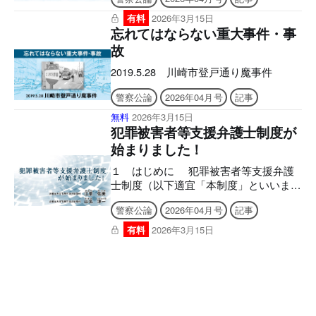
ードには購読者特典のシリアルナンバー
が必要になります。 ご購入後、誌面に
有料
2026年3月15日
記載の案内をご確認の上、シリアルナン
忘れてはならない重大事件・事
バー発行のご申請をお願いいたします。
故
後日、立花書房よりメールでお送りいた
します。 ［シリアルナンバー有効期
2019.5.28 川崎市登戸通り魔事件
限］ アプリ「KEISATSU KORON
警察公論
2026年04月号
記事
PASSPORT」2027年3月9日 まで 警察公
論電子版「KEISATSU KORON図書館」
無料
2026年3月15日
2026年4月24日 まで ■2026年4月号電子
犯罪被害者等支援弁護士制度が
版の付録について 電子版後半に付録の
始まりました！
誌面を収録しており現物は付属いたしま
せんので、あらかじめご了承ください。
１ はじめに 犯罪被害者等支援弁護
【目次】 アプリとWEBサイトの使い方
士制度（以下適宜「本制度」といいま
犯罪被害者等支
す。）は、犯罪被害者やその御家族が精
警察公論
2026年04月号
記事
神的・身体的被害により、刑事手続への
適切な関与や被害の回復・軽減のための
有料
2026年3月15日
法的対応等を自ら行えず、経済的困窮か
ら、弁護士による援助を受けられない場
合があることを踏まえ、原則として日本
司法支援センター（以下「法テラス」と
いいます。）が費用を負担して早期の段
階から弁護士による包括的かつ継続的な