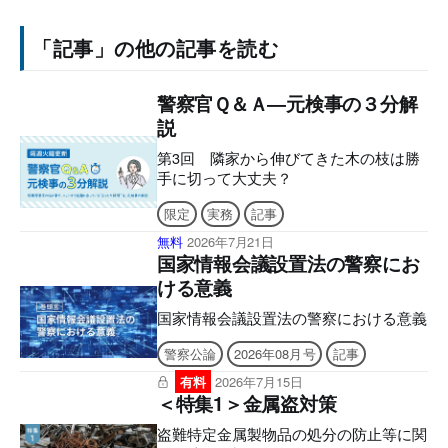
援助を行う制度です。 本制度は、第
213回通常国会で成立した総合法律支援
「記事」の他の記事を読む
法の一部を改正する法律（令和6年法律
第19号）により創設されたものであり、
令和8年1月13日からその運用を開始し
警察官Ｑ＆Ａ―元検事の３分解
ております。 本稿は、犯罪捜査の最
説
前線で犯罪被害者等と接する警察官のみ
なさんに対し、本制度誕生の経緯や本制
第3回 隣家から伸びてきた木の枝は勝
度の概要などについて、是非知っておい
手に切って大丈夫？
てもらいたい内容を説明するものです。
２ 犯罪被害者等支援弁護士制度が創
限定
実務
記事
設されるまでの道のり (1) 従来の犯罪
無料
2026年7月21日
被害者支援における課題 犯罪被害者等
国家情報会議設置法の警察にお
基本法（平成16年法律第161号）は、そ
ける意義
の基本理念（同法3条）において、「す
べて犯罪
国家情報会議設置法の警察における意義
警察公論
2026年08月号
記事
有料
2026年7月15日
＜特集1＞金属盗対策
盗難特定金属製物品の処分の防止等に関