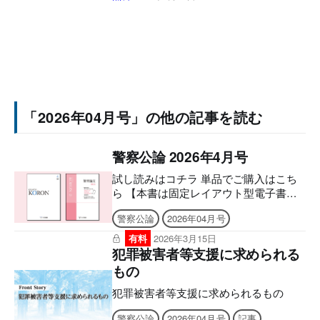
「2026年04月号」の他の記事を読む
警察公論 2026年4月号
試し読みはコチラ 単品でご購入はこち
ら 【本書は固定レイアウト型電子書籍
のため、7インチ以上の端末でのご利用
警察公論
2026年04月号
を推奨しております。文字のハイライ
ト・検索・辞書・コピー・引用・音声読
有料
2026年3月15日
み上げなどの機能はご利用いただけませ
犯罪被害者等支援に求められる
ん。ご購入前に、無料サンプル等をお使
もの
いの端末でご確認のうえ、ご購入くださ
い。】 ■電子版のシリアルナンバーの発
犯罪被害者等支援に求められるもの
行について アプリへの問題のダウンロ
警察公論
2026年04月号
記事