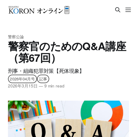
警察公論
警察官のためのQ&A講座
（第67回）
刑事・組織犯罪対策【死体現象】
2026年04月号
記事
2026年3月15日
—
9 min read