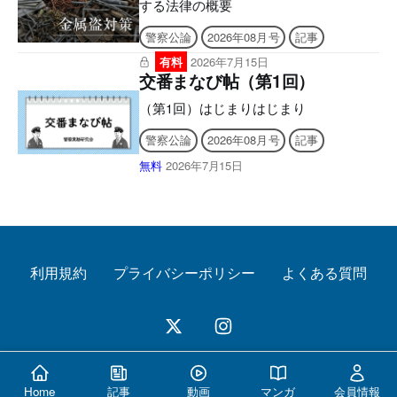
する法律の概要
警察公論
2026年08月号
記事
有料
2026年7月15日
交番まなび帖（第1回）
（第1回）はじまりはじまり
警察公論
2026年08月号
記事
無料
2026年7月15日
利用規約
プライバシーポリシー
よくある質問
© 2026 警察公論オンライン All Rights Reserved.
Home
記事
動画
マンガ
会員情報