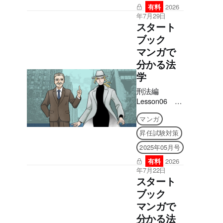
有料
2026
年7月29日
スタート
ブック
マンガで
分かる法
学
刑法編
Lesson06 公
務執行妨害罪
マンガ
昇任試験対策
2025年05月号
有料
2026
年7月22日
スタート
ブック
マンガで
分かる法