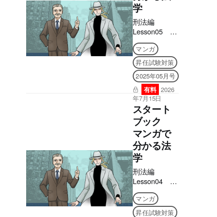
学
刑法編
Lesson05 間
接正犯
マンガ
昇任試験対策
2025年05月号
有料
2026
年7月15日
スタート
ブック
マンガで
分かる法
学
刑法編
Lesson04 共
同正犯
マンガ
昇任試験対策