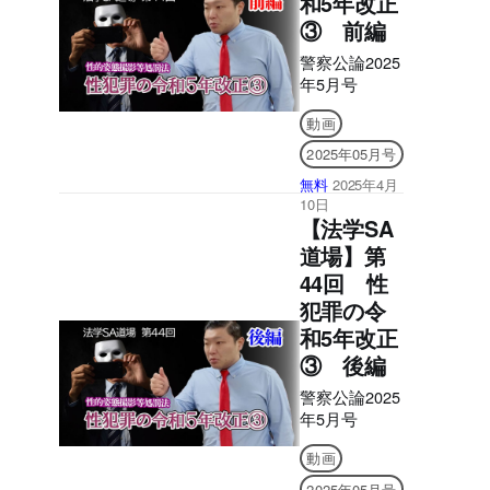
和5年改正
ピー・引用・
③ 前編
音声読み上げ
などの機能は
警察公論2025
ご利用いただ
年5月号
けません。ご
購入前に、無
動画
料サンプル等
2025年05月号
をお使いの端
無料
2025年4月
末でご確認の
10日
うえ、ご購入
【法学SA
ください。】
■電子版のシ
道場】第
リアルナンバ
44回 性
ーの発行につ
犯罪の令
いて アプリへ
和5年改正
の問題のダウ
ンロードには
③ 後編
購読者特典の
警察公論2025
シリアルナン
年5月号
バーが必要に
なります。 ご
動画
購入後、誌面
2025年05月号