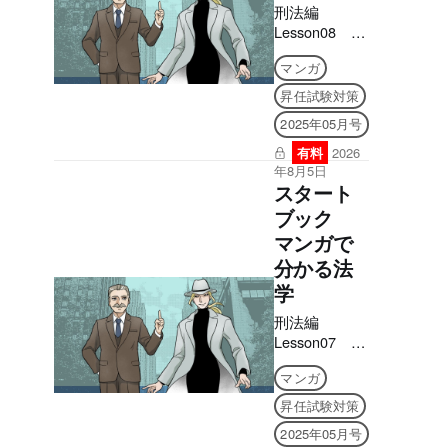
刑法編
Lesson08 暴
行罪
マンガ
昇任試験対策
2025年05月号
有料
2026
年8月5日
スタート
ブック
マンガで
分かる法
学
刑法編
Lesson07 放
火罪
マンガ
昇任試験対策
2025年05月号