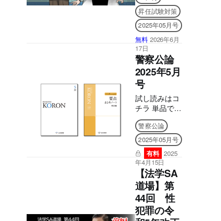
昇任試験対策
2025年05月号
無料
2026年6月
17日
警察公論
2025年5月
号
試し読みはコ
チラ 単品でご
購入はこちら
警察公論
【本書は固定
レイアウト型
2025年05月号
電子書籍のた
有料
2025
め、7インチ
年4月15日
以上の端末で
【法学SA
のご利用を推
道場】第
奨しておりま
44回 性
す。文字のハ
イライト・検
犯罪の令
索・辞書・コ