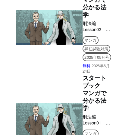
分かる法
学
刑法編
Lesson02 故
意
マンガ
昇任試験対策
2025年05月号
無料
2026年6月
24日
スタート
ブック
マンガで
分かる法
学
刑法編
Lesson01 正
当防衛
マンガ