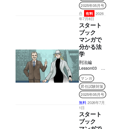
2025年05月号
有料
2026
年7月8日
スタート
ブック
マンガで
分かる法
学
刑法編
Lesson03 実
行の着手時期
マンガ
昇任試験対策
2025年05月号
無料
2026年7月
1日
スタート
ブック
マンガで