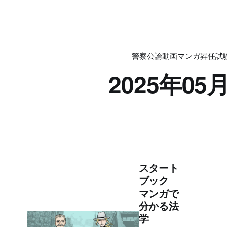
警察公論
動画
マンガ
昇任試
2025年05
スタート
ブック
マンガで
分かる法
学